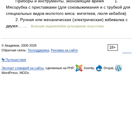
Приборы и инструменты, экономящие время 1.
Мясорубка с приставками (для соковыжимания и с трубкой для
специальных видов молотого мяса: мититеев, люля кебабов).
2. Ручная или механическая (электрическая) взбивалка с
двумя… …
Большая энциклопедия кулинарного искусства
© Академик, 2000-2026
18+
Обратная связь:
Техподдержка
,
Реклама на сайте
👣 Путешествия
Экспорт словарей на сайты
, сделанные на PHP,
Joomla,
Drupal,
WordPress, MODx.